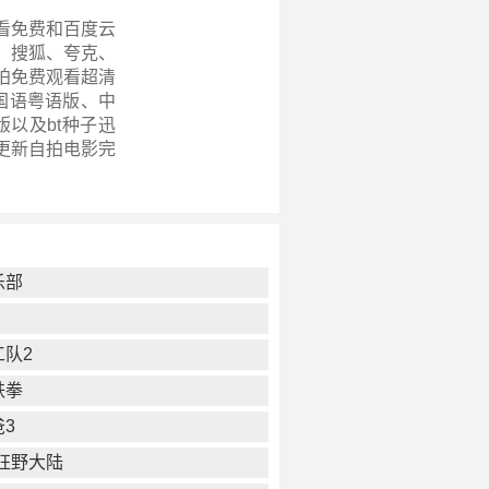
看免费和百度云
、搜狐、夸克、
拍免费观看超清
、国语粤语版、中
以及bt种子迅
更新
自拍电影完
乐部
工队2
铁拳
3
狂野大陆