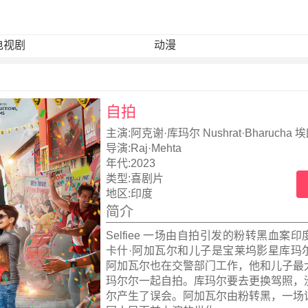
电视剧
动漫
自拍
主演:
阿克谢·库玛尔 Nushrat·Bharucha
导演:
Raj·Mehta
年代:
2023
类型:
喜剧片
地区:
印度
简介
Selfiee 一场由自拍引发的粉转黑血案
卡什·阿加瓦尔和儿子是宝莱坞影星库玛
阿加瓦尔也在交警部门工作，他和儿子最
玛尔尔一起自拍。库玛尔要去更换驾照，
尔产生了误会。阿加瓦尔由粉转黑，一场