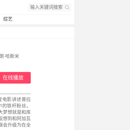
综艺
 埃朗·哈斯米
在线播放
印度电影讲述普拉
尔的铁杆粉丝，
大梦想就是和库
没想到和阿加瓦
误会升级为在全