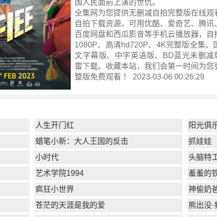
国人民面前上演的世仇。
全集网为您提供无删减自拍完整版在线观
自拍下载资源，可用优酷、爱奇艺、腾讯
百度网盘和西瓜影音等手机云播放器，自
1080P、高清hd720P、4K完整版全集
文字幕版、中字英语版、BD蓝光未删减版
雷下载。收藏本站，我们会第一时间为您
整版
免费观看 ！ 2023-03-06 00:26:29
人生开门红
阳光俱
蜡笔小新：大人王国的反击
抓娃娃
小时代
头脑特
艺术学院1994
羞羞的
疯狂小世界
神偷奶爸
苍茫的天涯是我的爱
熊出没·