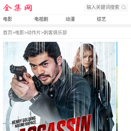
电影
电视剧
动漫
综艺
首页
>
电影
>
动作片
>
刺客俱乐部