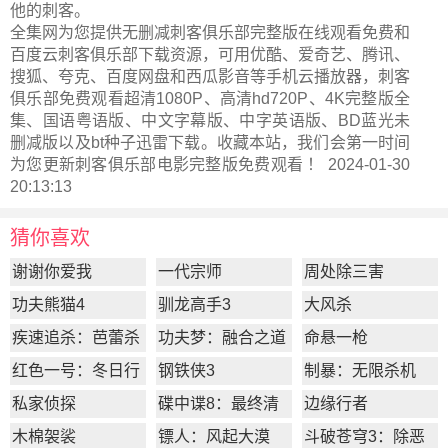
他的刺客。
全集网为您提供无删减刺客俱乐部完整版在线观看免费和
百度云刺客俱乐部下载资源，可用优酷、爱奇艺、腾讯、
搜狐、夸克、百度网盘和西瓜影音等手机云播放器，刺客
俱乐部免费观看超清1080P、高清hd720P、4K完整版全
集、国语粤语版、中文字幕版、中字英语版、BD蓝光未
删减版以及bt种子迅雷下载。收藏本站，我们会第一时间
为您更新
刺客俱乐部电影完整版
免费观看 ！ 2024-01-30
20:13:13
猜你喜欢
谢谢你爱我
一代宗师
周处除三害
功夫熊猫4
驯龙高手3
大风杀
疾速追杀：芭蕾杀
功夫梦：融合之道
命悬一枪
姬
红色一号：冬日行
钢铁侠3
制暴：无限杀机
动
私家侦探
碟中谍8：最终清
边缘行者
算
木棉袈裟
镖人：风起大漠
斗破苍穹3：除恶