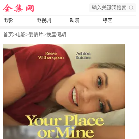
电影
电视剧
动漫
综艺
首页
>
电影
>
爱情片
>
换屋假期