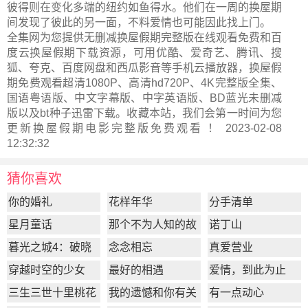
彼得则在变化多端的纽约如鱼得水。他们在一周的换屋期
间发现了彼此的另一面，不料爱情也可能因此找上门。
全集网为您提供无删减换屋假期完整版在线观看免费和百
度云换屋假期下载资源，可用优酷、爱奇艺、腾讯、搜
狐、夸克、百度网盘和西瓜影音等手机云播放器，换屋假
期免费观看超清1080P、高清hd720P、4K完整版全集、
国语粤语版、中文字幕版、中字英语版、BD蓝光未删减
版以及bt种子迅雷下载。收藏本站，我们会第一时间为您
更新
换屋假期电影完整版
免费观看 ！ 2023-02-08
12:32:32
猜你喜欢
你的婚礼
花样年华
分手清单
星月童话
那个不为人知的故
诺丁山
事
暮光之城4：破晓
念念相忘
真爱营业
上
穿越时空的少女
最好的相遇
爱情，到此为止
三生三世十里桃花
我的遗憾和你有关
有一点动心