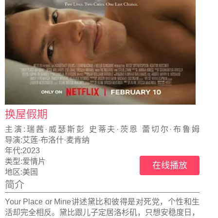
换屋假期
主演:
瑞茜·威瑟斯彭 史蒂夫·茨恩 蕾切尔·布鲁姆
Wesley·Kimmel
导演:
艾莲·布洛什·麦肯纳
年代:
2023
类型:
爱情片
在线播放
地区:
美国
简介
Your Place or Mine讲述黛比和彼得是对死党，个性和生
活却完全相反。黛比跟儿子定居洛杉矶，只想安稳度日，