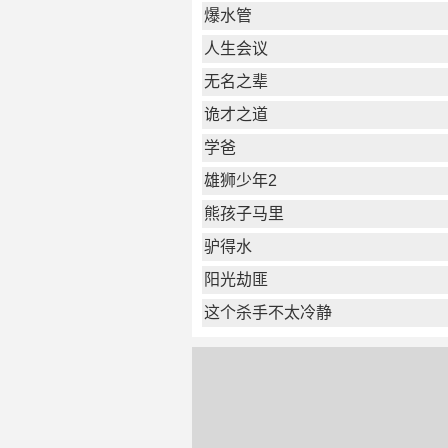
爆水管
人生会议
无名之辈
诡才之道
学爸
雄狮少年2
熊孩子马里
驴得水
阳光劫匪
这个杀手不太冷静