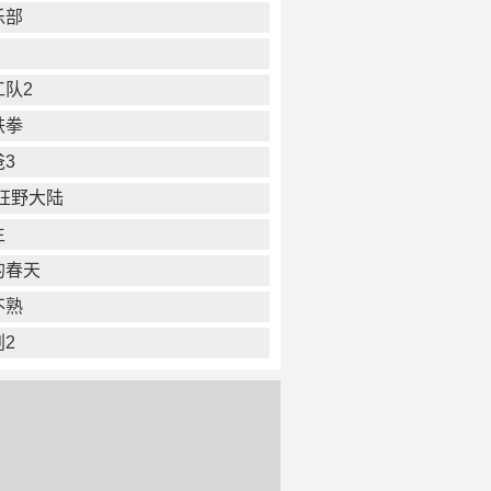
乐部
工队2
铁拳
3
狂野大陆
生
的春天
不熟
2