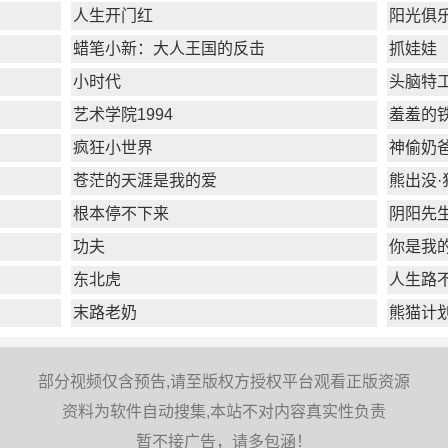
人生开门红
阳光俱
蜡笔小新：大人王国的反击
抓娃娃
小时代
头脑特
艺术学院1994
羞羞的
疯狂小世界
神偷奶爸
苍茫的天涯是我的爱
熊出没·
根本停不下来
阴阳先
功夫
你是我
东北虎
人生路
末路老奶
熊猫计划
部分视频仅含预告,请至版权方授权平台观看正版资源
资料为软件自动搜集,本站不对内容真实性负责
暂不接广告，请多包涵！