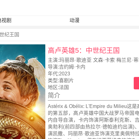
电视剧
动漫
中世纪王国
高卢英雄5：中世纪王国
主演:
玛丽昂·歌迪亚 文森·卡索 梅兰尼·蒂
内
导演:
吉约姆·卡内
年代:
2023
类型:
喜剧片
地区:
法国
简介
Astérix & Obélix: L'Empire du Mil
的第五部，高卢英雄中国大战罗马帝国电
内自导自演，卡内饰演阿斯泰利克斯、吉
奥勃利(前四部由热拉尔·德帕迪约出演)
演凯撒、玛丽昂·歌迪亚饰演克里奥佩特拉