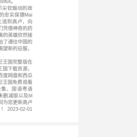
ofus。
邓尖钦煽动的政
她的忠实保镖Mai
公主逃到高卢，向
，他们凭借神奇的药
离的英雄欣然接
始了通往中国的
渴望新的征服，
纪王国完整版在
王国下载资源，
百度网盘和西瓜
纪王国免费观看
版全集、国语粤语
删减版以及bt
间为您更新
高卢
 2023-02-01