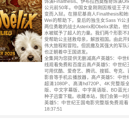
饰演Finalthesis、伊布拉西莫维奇饰演One
公元前50年。中国女皇刚刚因叛徒王子
变而入狱。在腓尼基商人Finalthesis和
Wei的帮助下，皇后的独生女Sass Yi
两位勇敢的战士Asterix和Obelix求助
水被赋予了超人的力量。我们两个形影不
受帮助公主拯救母亲，解放祖国。由此开
伟大旅程和冒险。但凯撒及其强大的军队
也正朝着中王国进发。
全集网为您提供无删减高卢英雄5：中世
线观看免费和百度云高卢英雄5：中世纪
可用优酷、爱奇艺、腾讯、搜狐、夸克、
影音等手机云播放器，高卢英雄5：中世
超清1080P、高清hd720P、4K完整
版、中文字幕版、中字英语版、BD蓝光未
种子迅雷下载。收藏本站，我们会第一时
英雄5：中世纪王国电影完整版
免费观看 ！
18:37:51