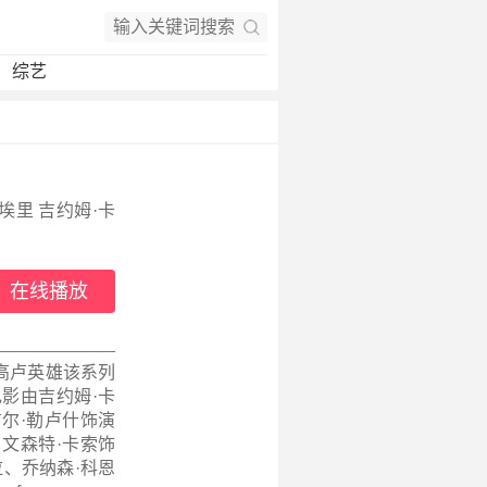
综艺
埃里 吉约姆·卡
在线播放
ieu这是高卢英雄该系列
影由吉约姆·卡
尔·勒卢什饰演
、文森特·卡索饰
、乔纳森·科恩