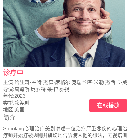
诊疗中
主演:
哈里森·福特 杰森·席格尔 克瑞丝塔·米勒 杰西卡·威
廉姆斯
导演:
詹姆斯·庞索特 莱·拉索-扬
年代:
2023
类型:
欧美剧
在线播放
地区:
美国
简介
Shrinking心理治疗美剧讲述一位治疗严重悲伤的心理治
疗师开始打破规则并确切地告诉病人他的想法，无视培训