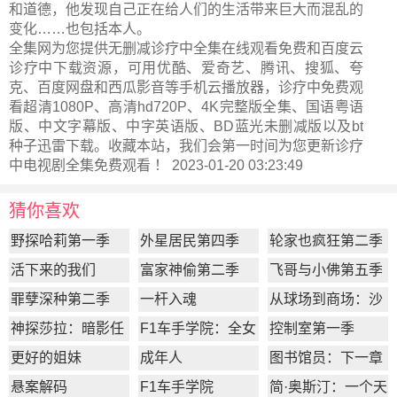
和​​道德，他发现自己正在给人们的生活带来巨大而混乱的
变化……也包括本人。
全集网为您提供无删减诊疗中全集在线观看免费和百度云
诊疗中下载资源，可用优酷、爱奇艺、腾讯、搜狐、夸
克、百度网盘和西瓜影音等手机云播放器，诊疗中免费观
看超清1080P、高清hd720P、4K完整版全集、国语粤语
版、中文字幕版、中字英语版、BD蓝光未删减版以及bt
种子迅雷下载。收藏本站，我们会第一时间为您更新
诊疗
中电视剧全集
免费观看 ！ 2023-01-20 03:23:49
猜你喜欢
野探哈莉第一季
外星居民第四季
轮家也疯狂第二季
活下来的我们
富家神偷第二季
飞哥与小佛第五季
罪孽深种第二季
一杆入魂
从球场到商场：沙
奎尔·奥尼尔的品牌
神探莎拉：暗影任
F1车手学院：全女
控制室第一季
经营路
务
性车手赛事
更好的姐妹
成年人
图书馆员：下一章
悬案解码
F1车手学院
简·奥斯汀：一个天