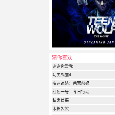
猜你喜欢
谢谢你爱我
功夫熊猫4
疾速追杀：芭蕾杀姬
红色一号：冬日行动
私家侦探
木棉袈裟