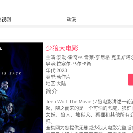
电视剧
动漫
少狼大电影
主演:
泰勒·霍奇林 雪莱·亨尼格 克里斯塔尔
西
导演:
拉塞尔·马尔卡希
年代:
2023
类型:
动作片
地区:
大陆
简介
Teen Wolf: The Movie 少狼电影讲
起，随之而来的是一个可怕的恶魔，狼群
女妖、狼人、地狱犬、狐狸和其他所有
归。
全集网为您提供无删减少狼大电影完整版