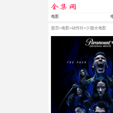
电影
首页
>
电影
>
动作片
>
少狼大电影