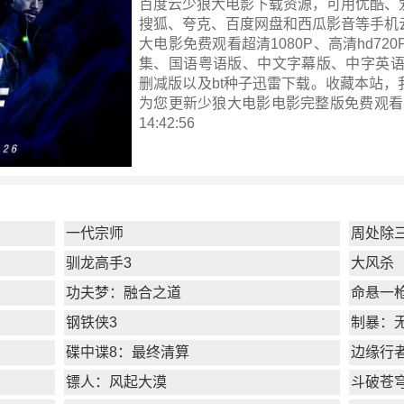
百度云少狼大电影下载资源，可用优酷、
搜狐、夸克、百度网盘和西瓜影音等手机
大电影免费观看超清1080P、高清hd720
集、国语粤语版、中文字幕版、中字英语
删减版以及bt种子迅雷下载。收藏本站，
为您更新
少狼大电影电影完整版
免费观看 ！
14:42:56
一代宗师
周处除
驯龙高手3
大风杀
功夫梦：融合之道
命悬一
钢铁侠3
制暴：
碟中谍8：最终清算
边缘行
镖人：风起大漠
斗破苍