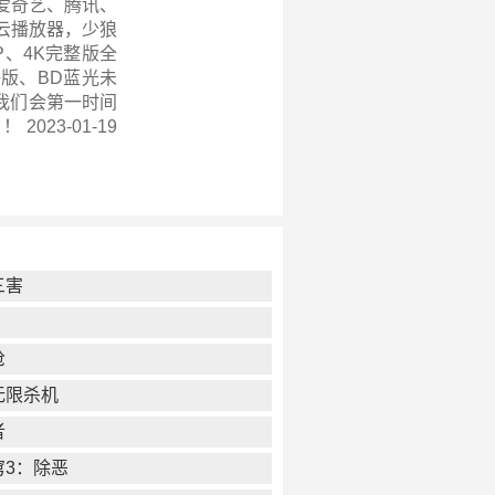
爱奇艺、腾讯、
云播放器，少狼
P、4K完整版全
版、BD蓝光未
我们会第一时间
 2023-01-19
三害
枪
无限杀机
者
穹3：除恶