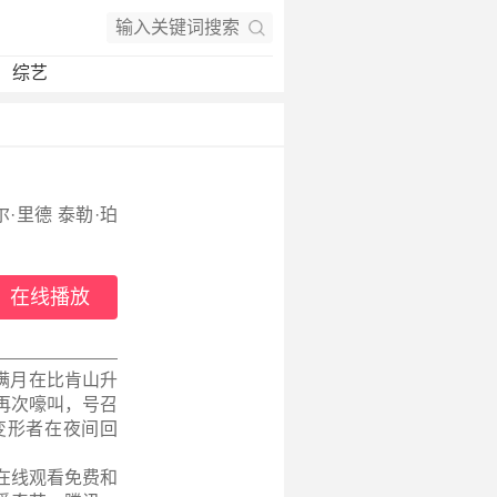
综艺
·里德 泰勒·珀
在线播放
述一轮满月在比肯山升
再次嚎叫，号召
变形者在夜间回
在线观看免费和