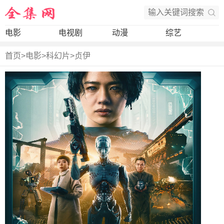
电影
电视剧
动漫
综艺
首页
>
电影
>
科幻片
>
贞伊