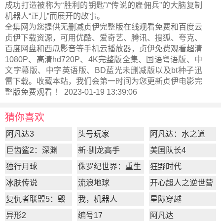
成功打造被称为“胜利的钥匙”/“传说的雇佣兵”的大脑复制
机器人“正儿”而展开的故事。
全集网为您提供无删减贞伊完整版在线观看免费和百度云
贞伊下载资源，可用优酷、爱奇艺、腾讯、搜狐、夸克、
百度网盘和西瓜影音等手机云播放器，贞伊免费观看超清
1080P、高清hd720P、4K完整版全集、国语粤语版、中
文字幕版、中字英语版、BD蓝光未删减版以及bt种子迅
雷下载。收藏本站，我们会第一时间为您更新
贞伊电影完
整版
免费观看 ！ 2023-01-19 13:39:06
猜你喜欢
阿凡达3
头号玩家
阿凡达：水之道
巨齿鲨2：深渊
新·驯龙高手
美国队长4
独行月球
侏罗纪世界：重生
狂野时代
冰肤传说
流浪地球
开心超人之逆世营
救
复仇者联盟5：毁
我，机器人
星际穿越
灭之日
异形2
编号17
阿凡达