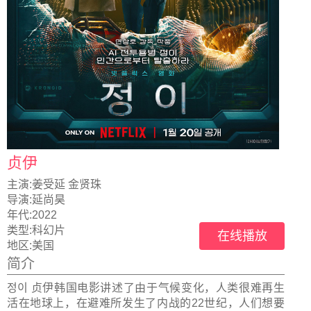
贞伊
主演:
姜受延 金贤珠
导演:
延尚昊
年代:
2022
类型:
科幻片
在线播放
地区:
美国
简介
정이 贞伊韩国电影讲述了由于气候变化，人类很难再生
活在地球上，在避难所发生了内战的22世纪，人们想要