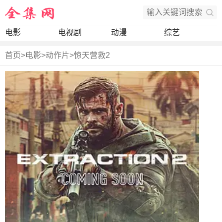
电影
电视剧
动漫
综艺
首页
>
电影
>
动作片
>
惊天营救2