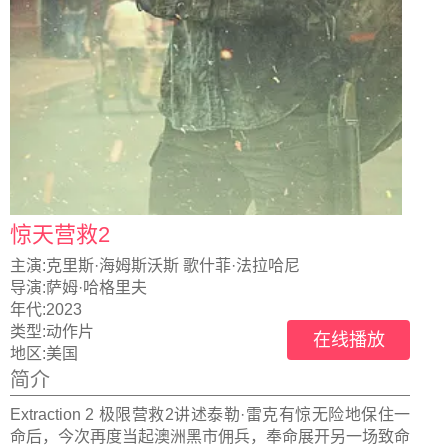
惊天营救2
主演:
克里斯·海姆斯沃斯 歌什菲·法拉哈尼
导演:
萨姆·哈格里夫
年代:
2023
类型:
动作片
在线播放
地区:
美国
简介
Extraction 2 极限营救2讲述泰勒·雷克有惊无险地保住一
命后，今次再度当起澳洲黑市佣兵，奉命展开另一场致命