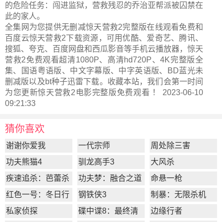
的危险任务：闯进监狱，营救残忍的乔治亚帮派被囚禁在
此的家人。
全集网为您提供无删减惊天营救2完整版在线观看免费和
百度云惊天营救2下载资源，可用优酷、爱奇艺、腾讯、
搜狐、夸克、百度网盘和西瓜影音等手机云播放器，惊天
营救2免费观看超清1080P、高清hd720P、4K完整版全
集、国语粤语版、中文字幕版、中字英语版、BD蓝光未
删减版以及bt种子迅雷下载。收藏本站，我们会第一时间
为您更新
惊天营救2电影完整版
免费观看 ！ 2023-06-10
09:21:33
猜你喜欢
谢谢你爱我
一代宗师
周处除三害
功夫熊猫4
驯龙高手3
大风杀
疾速追杀：芭蕾杀
功夫梦：融合之道
命悬一枪
姬
红色一号：冬日行
钢铁侠3
制暴：无限杀机
动
私家侦探
碟中谍8：最终清
边缘行者